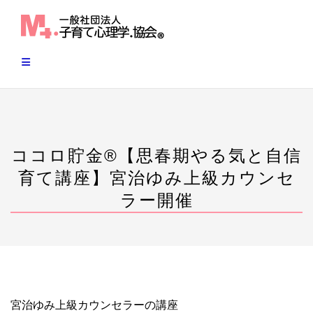
Skip
to
content
ココロ貯金®︎【思春期やる気と自信
育て講座】宮治ゆみ上級カウンセ
ラー開催
宮治ゆみ上級カウンセラーの講座