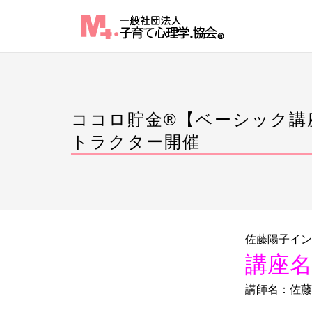
Skip
to
content
ココロ貯金®︎【ベーシック
トラクター開催
佐藤陽子イン
講座名
講師名：佐藤