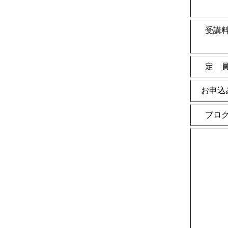
受講
定 
お申込
ブロ