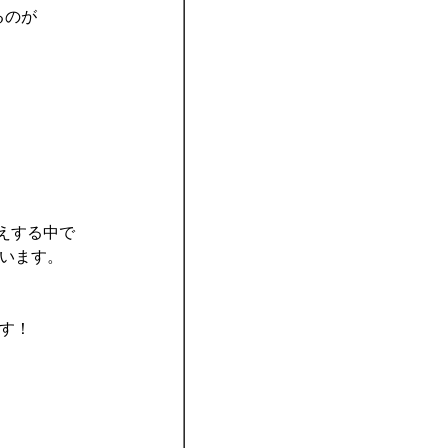
るのが
えする中で
います。
す！