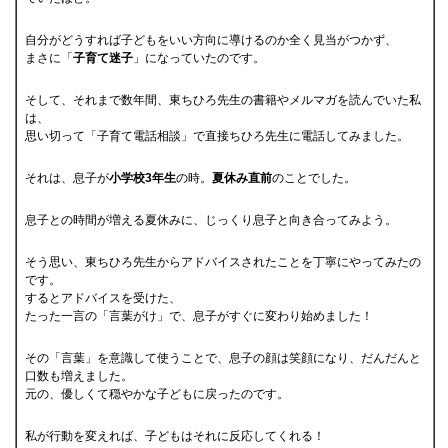
自分がどうすれば子どもをいい方向に導けるのか全く見当がつかず、
まさに「
子育て迷子
」になっていたのです。
そして、それまで数年間、東ちひろ先生の書籍やメルマガを読んでいた私
は、
思い切って「子育て電話相談」で直接ちひろ先生に電話してみました。
それは、息子が
小学校3年生
の時。
夏休み直前
のことでした。
息子との時間が増える夏休みに、じっくり息子と向き合ってみよう。
そう思い、東ちひろ先生からアドバイスされたことを丁寧にやってみたの
です。
するとアドバイスを受けた、
たった一言の「言葉がけ」で、息子がすぐに変わり始めました！
その「言葉」を意識して使うことで、息子の顔は笑顔になり、だんだんと
口数も増えました。
元の、優しくて穏やかな子どもに戻ったのです。
私が行動を変えれば、子どもはそれに反応してくれる！