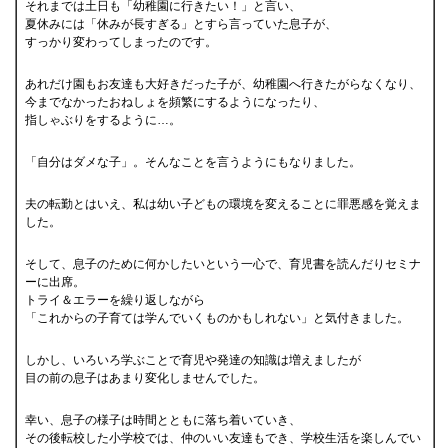
それまでは土日も「幼稚園に行きたい！」と言い、
夏休みには「休みが長すぎる」とすら言っていた息子が、
すっかり変わってしまったのです。
あれだけ園もお友達も大好きだった子が、幼稚園へ行きたがらなくなり、
今までなかったおねしょを頻繁にするようになったり、
指しゃぶりをするように…。
「自分はダメな子」。そんなことを言うようにもなりました。
夫の転勤とはいえ、私は幼い子どもの環境を変えることに罪悪感を覚えま
した。
そして、息子のために何かしたいという一心で、育児書を読んだりセミナ
ーに出席。
トライ＆エラーを繰り返しながら
「これからの子育ては学んでいくものかもしれない」と気付きました。
しかし、いろいろ学ぶことで育児や発達の知識は増えましたが
目の前の息子はあまり変化しませんでした。
幸い、息子の様子は時間とともに落ち着いていき、
その後転校した小学校では、仲のいい友達もでき、学校生活を楽しんでい