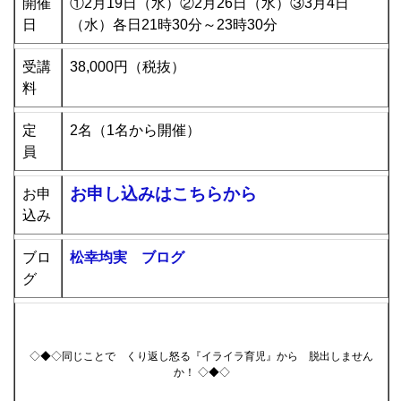
開催
①2月19日（水）②2
月26日（水
）③3
月4日
日
（水）各日21時30分～23時30分
受講
38,000円（税抜）
料
定
2名（1名から開催）
員
お申し込みはこちらから
お申
込み
ブロ
松幸均実 ブログ
グ
◇◆◇同じことで くり返し怒る『イライラ育児』から 脱出しません
か！ ◇◆◇