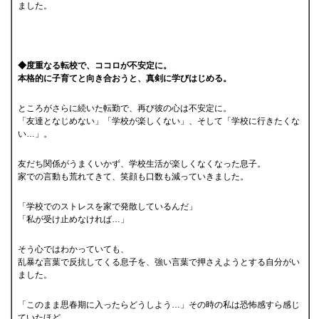
ました。
◆度重なる転校で、ココロが不安定に。
本格的に子育てと向き合おうと、真剣に学びはじめる。
ところがさらに続いた転勤で、再び彼の心は不安定に。
「友達となじめない」「学校が楽しくない」、そして「学校に行きたくな
い…」。
友だち関係がうまくいかず、学校生活が楽しくなくなった息子。
家での言動も荒れてきて、笑顔も口数も減っていきました。
「学校でのストレスを家で発散しているんだ」
「私が受け止めなければ…」
そう心ではわかっていても、
乱暴な言葉で反抗してくる息子を、強い言葉で押さえようとする自分がい
ました。
「このまま思春期に入ったらどうしよう…」その時の私は恐怖感すら感じ
ていたほど。