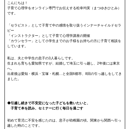
こんにちは！
子育て心理学をオンライン専門でお伝えする松幸均実（まつゆきひとみ）
です。
「セラピスト」として子育て中の感情を取り扱うインナーチャイルドセラ
ピー
「インストラクター」として子育て心理学講座の開催
「カウンセラー」として小学生までのお子様をお持ちの方に子育て相談を
しています。
私は、夫と中学生の息子の3人暮らしです。
生まれも育ちも愛知県ですが、結婚して埼玉に引っ越し、2年後には東京
へ。
出産後は愛知・横浜・宝塚・札幌…と全国6都市、8回の引っ越しをしてき
ました。
◆引越し続きで不安定になった子どもを救いたいと、
子育て本を読み、セミナーに行く毎日を過ごす
初めて育児に不安を感じたのは、息子が幼稚園の頃。関東から関西へ引っ
越した時のことです。