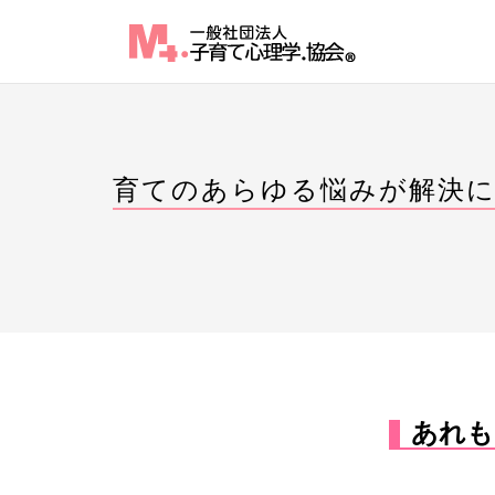
Skip
to
content
育てのあらゆる悩みが解決
あれも