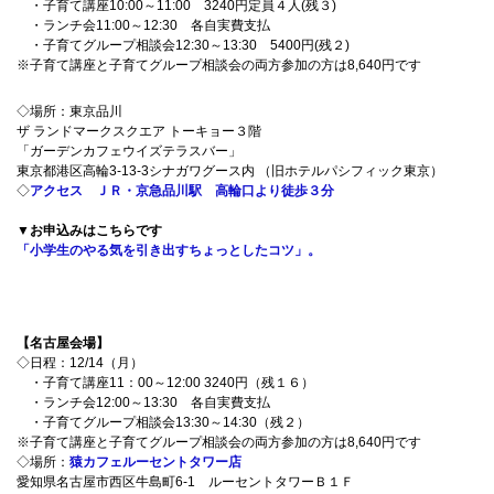
・子育て講座10:00～11:00 3240円定員４人(残３)
・ランチ会11:00～12:30 各自実費支払
・子育てグループ相談会12:30～13:30 5400円(残２)
※子育て講座と子育てグループ相談会の両方参加の方は8,640円です
◇場所：東京品川
ザ ランドマークスクエア トーキョー３階
「ガーデンカフェウイズテラスバー」
東京都港区高輪3-13-3シナガワグース内 （旧ホテルパシフィック東京）
◇
アクセス ＪＲ・京急品川駅 高輪口より徒歩３分
▼お申込みはこちらです
「小学生のやる気を引き出すちょっとしたコツ」。
【名古屋会場】
◇日程：12/14（月）
・子育て講座11：00～12:00 3240円（残１６）
・ランチ会12:00～13:30 各自実費支払
・子育てグループ相談会13:30～14:30（残２）
※子育て講座と子育てグループ相談会の両方参加の方は8,640円です
◇場所：
猿カフェルーセントタワー店
愛知県名古屋市西区牛島町6‐1 ルーセントタワーＢ１Ｆ