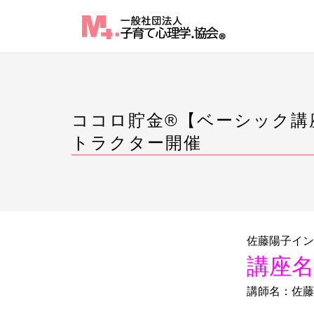
Skip
to
content
ココロ貯金®︎【ベーシック
トラクター開催
佐藤陽子イン
講座名
講師名：佐藤