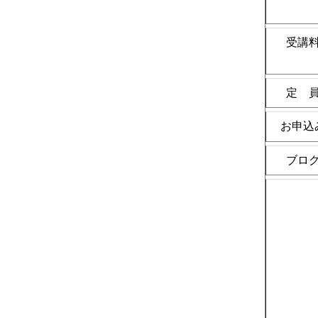
受講
定 
お申込
ブロ