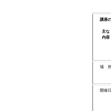
講座
主な
内容
場 
開催