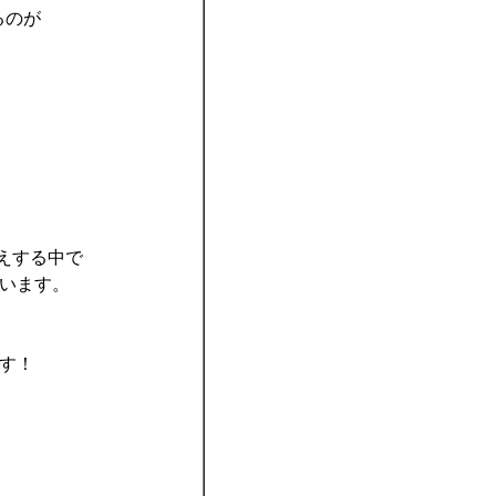
るのが
えする中で
います。
す！