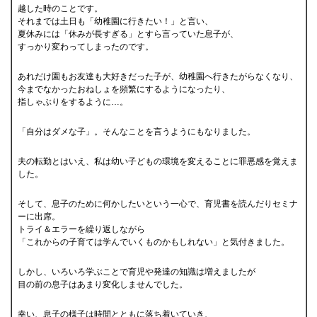
越した時のことです。
それまでは土日も「幼稚園に行きたい！」と言い、
夏休みには「休みが長すぎる」とすら言っていた息子が、
すっかり変わってしまったのです。
あれだけ園もお友達も大好きだった子が、幼稚園へ行きたがらなくなり、
今までなかったおねしょを頻繁にするようになったり、
指しゃぶりをするように…。
「自分はダメな子」。そんなことを言うようにもなりました。
夫の転勤とはいえ、私は幼い子どもの環境を変えることに罪悪感を覚えま
した。
そして、息子のために何かしたいという一心で、育児書を読んだりセミナ
ーに出席。
トライ＆エラーを繰り返しながら
「これからの子育ては学んでいくものかもしれない」と気付きました。
しかし、いろいろ学ぶことで育児や発達の知識は増えましたが
目の前の息子はあまり変化しませんでした。
幸い、息子の様子は時間とともに落ち着いていき、