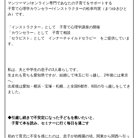
マンツーマン/オンライン専門であなたの子育てをサポートする
子育て心理学カウンセラー/インストラクターの松幸均実（まつゆきひと
み）です。
「インストラクター」として 子育て心理学講座の開催
「カウンセラー」として 子育て相談
「セラピスト」として インナーチャイルドセラピー をご提供していま
す。
私は、夫と中学生の息子の3人暮らしです。
生まれも育ちも愛知県ですが、結婚して埼玉に引っ越し、2年後には東京
へ。
出産後は愛知・横浜・宝塚・札幌…と全国6都市、8回の引っ越しをしてき
ました。
◆引越し続きで不安定になった子どもを救いたいと、
子育て本を読み、セミナーに行く毎日を過ごす
初めて育児に不安を感じたのは、息子が幼稚園の頃。関東から関西へ引っ