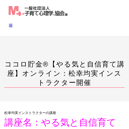
Skip
to
content
ココロ貯金®︎【やる気と自信育て講
座】オンライン：松幸均実インス
トラクター開催
松幸均実インストラクターの講座
講座名：やる気と自信育て