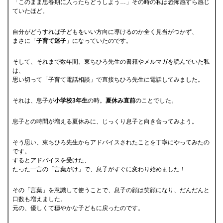
「このまま思春期に入ったらどうしよう…」その時の私は恐怖感すら感じ
ていたほど。
自分がどうすれば子どもをいい方向に導けるのか全く見当がつかず、
まさに「
子育て迷子
」になっていたのです。
そして、それまで数年間、東ちひろ先生の書籍やメルマガを読んでいた私
は、
思い切って「子育て電話相談」で直接ちひろ先生に電話してみました。
それは、息子が
小学校3年生
の時。
夏休み直前
のことでした。
息子との時間が増える夏休みに、じっくり息子と向き合ってみよう。
そう思い、東ちひろ先生からアドバイスされたことを丁寧にやってみたの
です。
するとアドバイスを受けた、
たった一言の「言葉がけ」で、息子がすぐに変わり始めました！
その「言葉」を意識して使うことで、息子の顔は笑顔になり、だんだんと
口数も増えました。
元の、優しくて穏やかな子どもに戻ったのです。