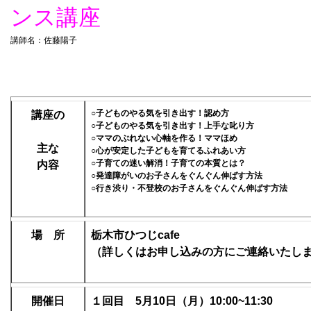
ンス講座
講師名：佐藤陽子
○子どものやる気を引き出す！認め方
講座の
○子どものやる気を引き出す！上手な叱り方
○ママのぶれない心軸を作る！ママほめ
主な
○心が安定した子どもを育てるふれあい方
○子育ての迷い解消！子育ての本質とは？
内容
○発達障がいのお子さんをぐんぐん伸ばす方法
○行き渋り・不登校のお子さんをぐんぐん伸ばす方法
場 所
栃木市ひつじcafe
（詳しくはお申し込みの方にご連絡いたし
開催日
１回目 5月10日（月）10:00~11:30