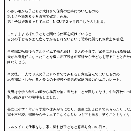
小さい頃から子どもが大好きで保育の仕事についたものの
第１子を妊娠６ヶ月直前で破水、死産。
第４子は妊娠９ヶ月で出産、NICUで２ヶ月過ごしたのち他界。
このままよそ様の子どもと関わる仕事を続けていると
自分の子どもをまた亡くすかもしれないという恐怖に襲われ保育士を引退。
事務職に転職後もフルタイムで働き続け、３人の子育て、家事に追われる毎日
夫が単身赴任になったことを機に赤字続きの家計から子どもを守ることと自分
終わらせる。
その後、一人で３人の子どもを育ててみせると意気込んではいたものの
思春期にさしかかると長女の不登校や長男の家庭内暴力がエスカレート。
長男は小学６年生の頃から暴言や物に当たることが激しくなり、中学高校生の
取っ組み合いの喧嘩もしました。
長女は小学４年から学校を休みがちになり、先生に迎えにきてもらったりしな
完全不登校。部屋から全く出てこなくなりいつも下を向き、笑うこともなくな
フルタイムで仕事をし、家に帰れば子どもと怒鳴り合いの日々。