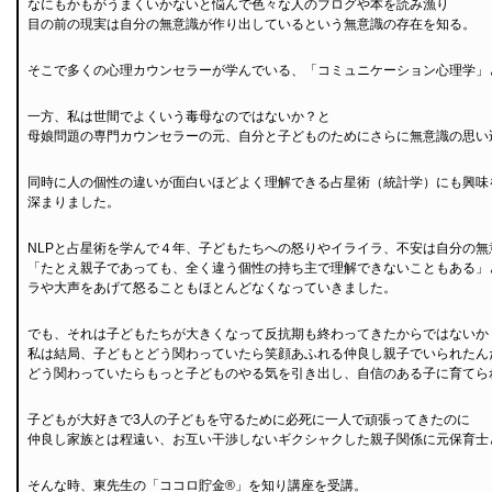
なにもかもがうまくいかないと悩んで色々な人のブログや本を読み漁り
目の前の現実は自分の無意識が作り出しているという無意識の存在を知る。
そこで多くの心理カウンセラーが学んでいる、「コミュニケーション心理学」
一方、私は世間でよくいう毒母なのではないか？と
母娘問題の専門カウンセラーの元、自分と子どものためにさらに無意識の思い
同時に人の個性の違いが面白いほどよく理解できる占星術（統計学）にも興味
深まりました。
NLPと占星術を学んで４年、子どもたちへの怒りやイライラ、不安は自分の
「たとえ親子であっても、全く違う個性の持ち主で理解できないこともある」
ラや大声をあげて怒ることもほとんどなくなっていきました。
でも、それは子どもたちが大きくなって反抗期も終わってきたからではないか
私は結局、子どもとどう関わっていたら笑顔あふれる仲良し親子でいられたん
どう関わっていたらもっと子どものやる気を引き出し、自信のある子に育てら
子どもが大好きで3人の子どもを守るために必死に一人で頑張ってきたのに
仲良し家族とは程遠い、お互い干渉しないギクシャクした親子関係に元保育士
そんな時、東先生の「ココロ貯金®」を知り講座を受講。