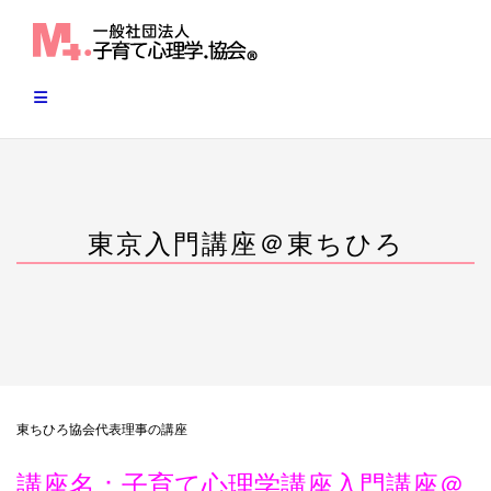
Skip
to
content
東京入門講座＠東ちひろ
東ちひろ協会代表理事の講座
講座名：子育て心理学講座入門講座＠