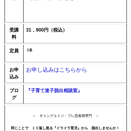
受講
31，900
円（税込
）
料
1名
定員
お申し込みはこちらから
お申
込み
ブロ
『子育て迷子脱出相談室』
グ
～ ギャングエイジ・プレ思春期専門 ～
同じことで くり返し怒る『イライラ育児』から 脱出しませんか！