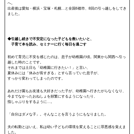
へ。
出産後は愛知・横浜・宝塚・札幌…と全国6都市、8回の引っ越しをしてき
ました。
◆引越し続きで不安定になった子どもを救いたいと、
子育て本を読み、セミナーに行く毎日を過ごす
初めて育児に不安を感じたのは、息子が幼稚園の頃。関東から関西へ引っ
越した時のことです。
それまでは土日も「幼稚園に行きたい！」と言い、
夏休みには「休みが長すぎる」とすら言っていた息子が、
すっかり変わってしまったのです。
あれだけ園もお友達も大好きだった子が、幼稚園へ行きたがらなくなり、
今までなかったおねしょを頻繁にするようになったり、
指しゃぶりをするように…。
「自分はダメな子」。そんなことを言うようにもなりました。
夫の転勤とはいえ、私は幼い子どもの環境を変えることに罪悪感を覚えま
した。