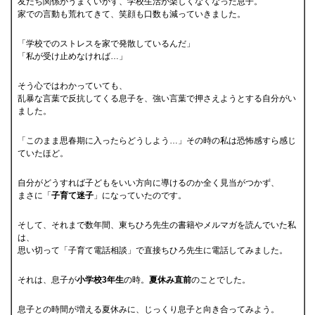
友だち関係がうまくいかず、学校生活が楽しくなくなった息子。
家での言動も荒れてきて、笑顔も口数も減っていきました。
「学校でのストレスを家で発散しているんだ」
「私が受け止めなければ…」
そう心ではわかっていても、
乱暴な言葉で反抗してくる息子を、強い言葉で押さえようとする自分がい
ました。
「このまま思春期に入ったらどうしよう…」その時の私は恐怖感すら感じ
ていたほど。
自分がどうすれば子どもをいい方向に導けるのか全く見当がつかず、
まさに「
子育て迷子
」になっていたのです。
そして、それまで数年間、東ちひろ先生の書籍やメルマガを読んでいた私
は、
思い切って「子育て電話相談」で直接ちひろ先生に電話してみました。
それは、息子が
小学校3年生
の時。
夏休み直前
のことでした。
息子との時間が増える夏休みに、じっくり息子と向き合ってみよう。