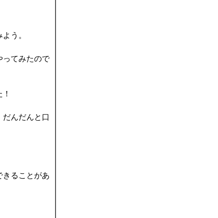
みよう。
やってみたので
た！
、だんだんと口
できることがあ