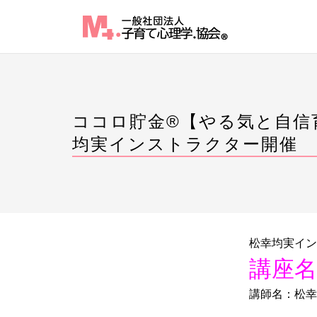
Skip
to
content
ココロ貯金®︎【やる気と自
均実インストラクター開催
松幸均実イン
講座
講師名：松幸