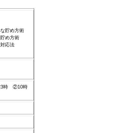
的な貯め方術
な貯め方術
の対応法
3時 ②10時