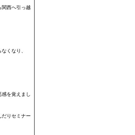
ら関西へ引っ越
らなくなり、
。
悪感を覚えまし
んだりセミナー