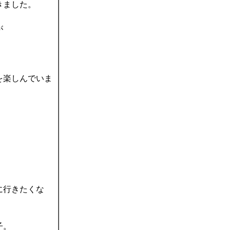
きました。
が
を楽しんでいま
に行きたくな
子。