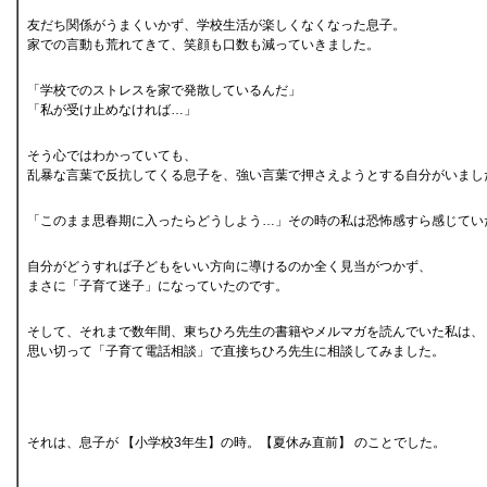
友だち関係がうまくいかず、学校生活が楽しくなくなった息子。
家での言動も荒れてきて、笑顔も口数も減っていきました。
「学校でのストレスを家で発散しているんだ」
「私が受け止めなければ…」
そう心ではわかっていても、
乱暴な言葉で反抗してくる息子を、強い言葉で押さえようとする自分がいまし
「このまま思春期に入ったらどうしよう…」その時の私は恐怖感すら感じてい
自分がどうすれば子どもをいい方向に導けるのか全く見当がつかず、
まさに「子育て迷子」になっていたのです。
そして、それまで数年間、東ちひろ先生の書籍やメルマガを読んでいた私は、
思い切って「子育て電話相談」で直接ちひろ先生に相談してみました。
それは、息子が 【小学校3年生】の時。【夏休み直前】 のことでした。