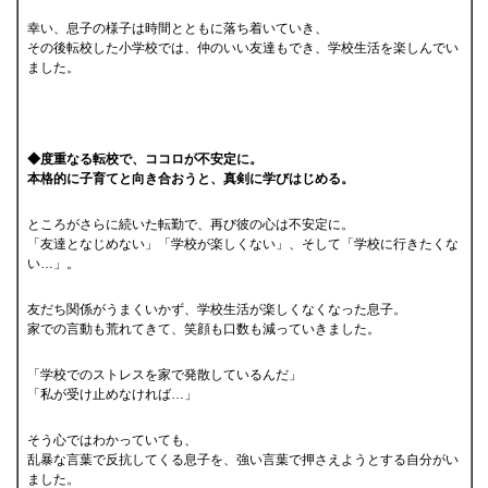
幸い、息子の様子は時間とともに落ち着いていき、
その後転校した小学校では、仲のいい友達もでき、学校生活を楽しんでい
ました。
◆度重なる転校で、ココロが不安定に。
本格的に子育てと向き合おうと、真剣に学びはじめる。
ところがさらに続いた転勤で、再び彼の心は不安定に。
「友達となじめない」「学校が楽しくない」、そして「学校に行きたくな
い…」。
友だち関係がうまくいかず、学校生活が楽しくなくなった息子。
家での言動も荒れてきて、笑顔も口数も減っていきました。
「学校でのストレスを家で発散しているんだ」
「私が受け止めなければ…」
そう心ではわかっていても、
乱暴な言葉で反抗してくる息子を、強い言葉で押さえようとする自分がい
ました。