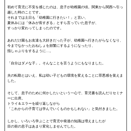
初めて育児に不安を感じたのは、息子が幼稚園の頃。関東から関西へ引っ
越した時のことです。
それまでは土日も「幼稚園に行きたい！」と言い、
夏休みには「休みが長すぎる」とすら言っていた息子が、
すっかり変わってしまったのです。
あれだけ園もお友達も大好きだった子が、幼稚園へ行きたがらなくなり、
今までなかったおねしょを頻繁にするようになったり、
指しゃぶりをするように…。
「自分はダメな子」。そんなことを言うようにもなりました。
夫の転勤とはいえ、私は幼い子どもの環境を変えることに罪悪感を覚えま
した。
そして、息子のために何かしたいという一心で、育児書を読んだりセミナ
ーに出席。
トライ＆エラーを繰り返しながら
「これからの子育ては学んでいくものかもしれない」と気付きました。
しかし、いろいろ学ぶことで育児や発達の知識は増えましたが
目の前の息子はあまり変化しませんでした。