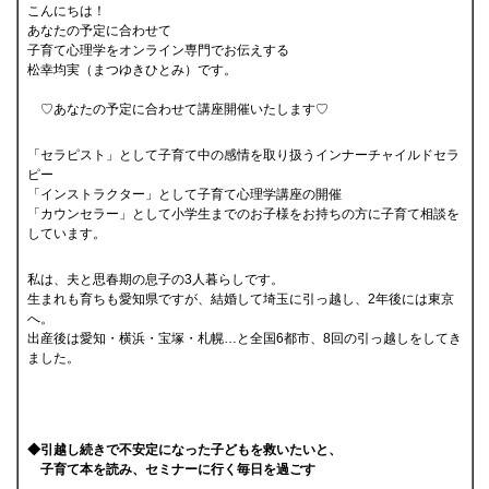
こんにちは！
あなたの予定に合わせて
子育て心理学をオンライン専門でお伝えする
松幸均実（まつゆきひとみ）です。
♡あなたの予定に合わせて講座開催いたします♡
「セラピスト」として子育て中の感情を取り扱うインナーチャイルドセラ
ピー
「インストラクター」として子育て心理学講座の開催
「カウンセラー」として小学生までのお子様をお持ちの方に子育て相談を
しています。
私は、夫と思春期の息子の3人暮らしです。
生まれも育ちも愛知県ですが、結婚して埼玉に引っ越し、2年後には東京
へ。
出産後は愛知・横浜・宝塚・札幌…と全国6都市、8回の引っ越しをしてき
ました。
◆引越し続きで不安定になった子どもを救いたいと、
子育て本を読み、セミナーに行く毎日を過ごす