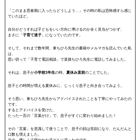
「このまま思春期に入ったらどうしよう…」その時の私は恐怖感すら感じ
ていたほど。
自分がどうすれば子どもをいい方向に導けるのか全く見当がつかず、
まさに「
子育て迷子
」になっていたのです。
そして、それまで数年間、東ちひろ先生の書籍やメルマガを読んでいた私
は、
思い切って「子育て電話相談」で直接ちひろ先生に電話してみました。
それは、息子が
小学校3年生
の時。
夏休み直前
のことでした。
息子との時間が増える夏休みに、じっくり息子と向き合ってみよう。
そう思い、東ちひろ先生からアドバイスされたことを丁寧にやってみたの
です。
するとアドバイスを受けた、
たった一言の「言葉がけ」で、息子がすぐに変わり始めました！
その「言葉」を意識して使うことで、息子の顔は笑顔になり、だんだんと
口数も増えました。