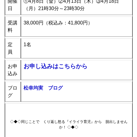
開催
①4月8日（金）②4
月13日（木
）③4月18日
日
（月）21時30分～23時30分
受講
38,000円（税込み：41,800円）
料
定
1名
員
お申し込みはこちらから
お申
込み
ブロ
松幸均実 ブログ
グ
◇◆◇同じことで くり返し怒る『イライラ育児』から 脱出しません
か！ ◇◆◇