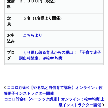
受講
３，３００円（税込）
料
定
５名（1
名様より開催）
員
お申
こちらより
込み
ブロ
くり返し怒る育児からの脱出！ 「子育て迷子
グ
脱出相談室」＠松幸 均実
ココロ貯金®︎【やる気と自信育て講座】オンライン：佐
藤陽子インストラクター開催
ココロ貯金®︎【ベーシック講座】オンライン：松幸均実 上
級インストラクター開催