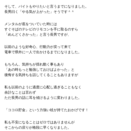
そして、バイトもやりたいと言うまでになりました。
長男曰く「やる気が上がった」そうです＾＾
メンタルが底をついていた時には
すぐそばのテレビのリモコンを手に取るのすら
「めんどくさかった」と言う長男ですが、
以前のような好奇心、行動力が戻って来て
電車で県外に一人で出かけるまでになりました。
もちろん、気持ちが揺れ動く事もあり
「あの時もっと勉強しておけばよかった」と
後悔する気持ちを話してくることもありますが
私も以前のように過度に心配し過ぎることもなく
余計なことは言わず
ただ長男の話に耳を傾けるように変わりました。
「ココロ貯金」という力強い杖が持てたおかげです！
私も不安になることはゼロではありませんが
そこからの戻りが格段に早くなりました。