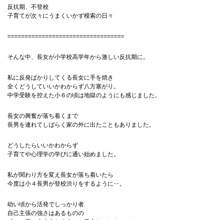
反抗期、不登校
子育てが次々にうまくいかず模索の日々
==================================
そんな中、長女が小学校高学年から激しい反抗期に。
私に反発ばかりしてくる長女に手を焼き
全くどうしていいかわからず八方塞がり。
中学受験を控えた小６の頃は地獄のようにも感じました。
長女の興奮が落ち着くまで
長男を連れてしばらく家の外に出たこともありました。
どうしたらいいかわからず
子育てや心理学の学びに通い始めました。
私が関わり方を変え長女が落ち着いたら
今度は小４長男が登校渋りをするように‥。
幼い頃から活発でしっかり者
自己主張の強さはあるものの