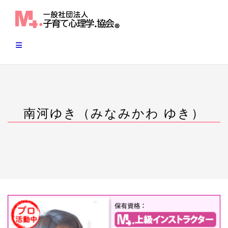
Skip
to
content
南河ゆき（みなみかわ ゆき）