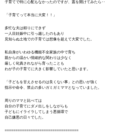
子育てで特に心配もなかったのですが、蓋を開けてみたら‥
「子育てって本当に大変！！」
多忙な夫は頼りにできず
一人目妊娠中に引っ越したのもあり
見知らぬ土地での子育ては想像を超えて大変でした。
私自身がいわゆる機能不全家族の中で育ち
親からの温かい情緒的な関わりは少なく
厳しく叱責されながら育ったことも
わが子の子育てに大きく影響していたと思います。
「子どもを甘えさせるのは良くない事」との思いが強く
指示や命令、禁止の多いガミガミママとなっていました。
周りのママと比べては
自分の子育てにダメ出しをしながらも
子どもにイライラしてしまう悪循環で
自己嫌悪の日々でした。
==================================