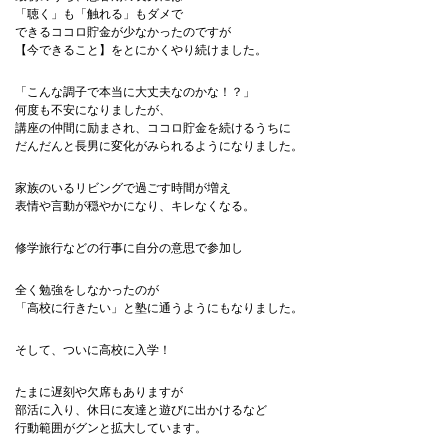
「聴く」も「触れる」もダメで
できるココロ貯金が少なかったのですが
【今できること】をとにかくやり続けました。
「こんな調子で本当に大丈夫なのかな！？」
何度も不安になりましたが、
講座の仲間に励まされ、ココロ貯金を続けるうちに
だんだんと長男に変化がみられるようになりました。
家族のいるリビングで過ごす時間が増え
表情や言動が穏やかになり、キレなくなる。
修学旅行などの行事に自分の意思で参加し
全く勉強をしなかったのが
「高校に行きたい」と塾に通うようにもなりました。
そして、ついに高校に入学！
たまに遅刻や欠席もありますが
部活に入り、休日に友達と遊びに出かけるなど
行動範囲がグンと拡大しています。