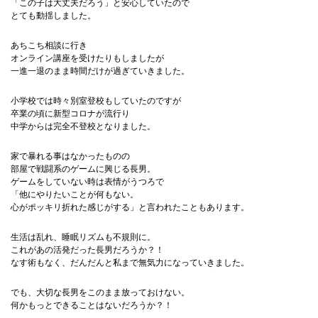
「この子は大丈夫だろう」と安心していたので
とても動揺しました。
あちこち相談に行き
オンライン講座を受けたりもしましたが
一進一退のまま時間だけが過ぎていきました。
小学校では時々別室登校もしていたのですが
卒業の頃に新型コロナが流行り
中学からは完全不登校となりました。
家で暴れる事はなかったものの
部屋で戦闘系のゲームに興じる長男。
ゲームをしていない時は表情がうつろで
「他にやりたいことが何もない。
心がポッキリ折れた感じがする」と言われたこともあります。
生活は乱れ、睡眠リズムも不規則に。
これがあの活発だった長男だろうか？！
なす術もなく、だんだんと私まで無気力になっていきました。
でも、大切な長男をこのまま放っておけない。
何かもっとできることはないだろうか？！