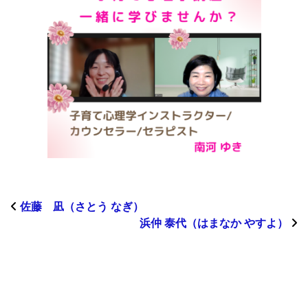
佐藤 凪（さとう なぎ）
浜仲 泰代（はまなか やすよ）