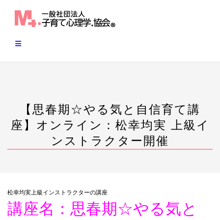
Skip
to
content
【思春期☆やる気と自信育て講
座】オンライン：松幸均実 上級イ
ンストラクター開催
松幸均実上級インストラクターの講座
講座名：思春期☆やる気と