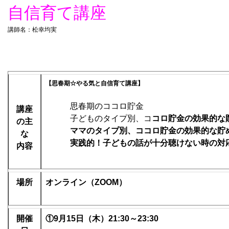
自信育て講座
講師名：松幸均実
【思春期☆やる気と自信育て講座】
思春期のココロ貯金
講座
子どものタイプ別、コ
コロ貯金の効果的な
の
主
ママのタイプ別、ココロ貯金の効果的な貯
な
実践的！子どもの話が十分聴けない時の対
内容
場所
オンライン（ZOOM）
開催
①9
月15
日（木）21
:30～23:30