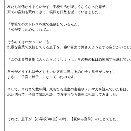
友だち関係がうまくいかず、学校生活が楽しくなくなった息子。
家での言動も荒れてきて、笑顔も口数も減っていきました。
「学校でのストレスを家で発散しているんだ」
「私が受け止めなければ…」
そう心ではわかっていても、
乱暴な言葉で反抗してくる息子を、強い言葉で押さえようとする自分がいまし
「このまま思春期に入ったらどうしよう…」その時の私は恐怖感すら感じてい
自分がどうすれば子どもをいい方向に導けるのか全く見当がつかず、
まさに「子育て迷子」になっていたのです。
そして、それまで数年間、東ちひろ先生の書籍やメルマガを読んでいた私は、
思い切って「子育て電話相談」で直接ちひろ先生に相談してみました。
それは、息子が 【小学校3年生】の時。【夏休み直前】 のことでした。