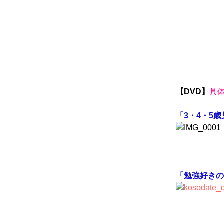
【DVD】
具
「3・4・5
「勉強好きの