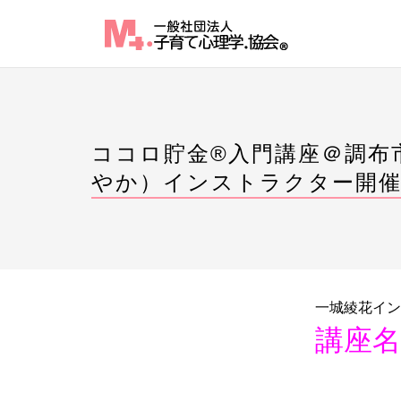
Skip
to
content
ココロ貯金®入門講座＠調布
やか）インストラクター開
一城綾花イン
講座名