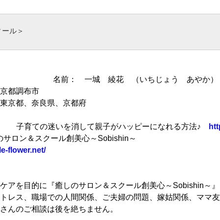
ィール＞ 
名前： 一城 綾花 （いちじょう あやか）
京都調布市
東京都、奈良県、京都府
L： 子育ての迷いを消して親子がハッピーになれる方法♪
ht
のサロン＆スクール創美心～Sobishin～
le-flower.net/
アを目的に『癒しのサロン＆スクール創美心～Sobishin～
トレス、職場での人間関係、ご夫婦の問題、嫁姑関係、ママ友
さんのご相談は後を絶ちません。