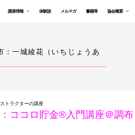
講座情報
体験談
メルマガ
書籍等
協会概要
市：一城綾花（いちじょうあ
催
ストラクターの講座
：ココロ貯金®入門講座＠調布