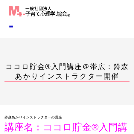
Skip
to
content
ココロ貯金®︎入門講座＠帯広：鈴森
あかりインストラクター開催
鈴森あかりインストラクターの講座
講座名：ココロ貯金®︎入門講