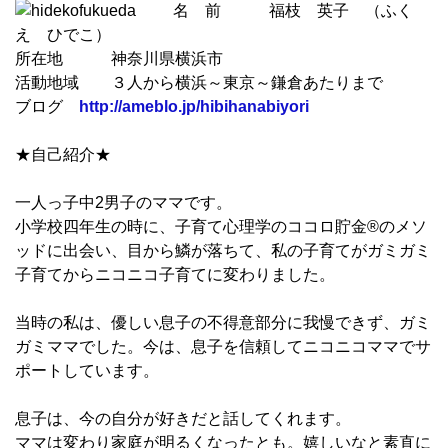
名 前 福枝 英子 （ふく
え ひでこ）
所在地 神奈川県横浜市
活動地域 ３人から横浜～東京～鎌倉あたりまで
ブログ
http://ameblo.jp/
hibihanabiyori
★自己紹介★
一人っ子中2男子のママです。
小学校四年生の時に、子育て心理学のココロ貯金®︎
のメソ
ッドに出会い、目から鱗が落ちて、
私の子育てがガミガミ
子育てからニコニコ子育てに変わりました。
当時の私は、優しい息子の不得意部分に我慢できず、
ガミ
ガミママでした。今は、
息子を信頼してニコニコママでサ
ポートしています。
息子は、今の自分が好きだと話してくれます。
ママは変わり家庭が明るくなったとも。
嬉しいなと素直に