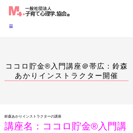
Skip
to
content
ココロ貯金®︎入門講座＠帯広：鈴森
あかりインストラクター開催
鈴森あかりインストラクターの講座
講座名：ココロ貯金®︎入門講