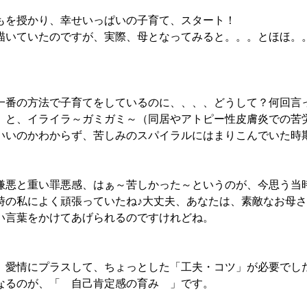
もを授かり、幸せいっぱいの子育て、スタート！
描いていたのですが、実際、母となってみると。。。とほほ
一番の方法で子育てをしているのに、、、、どうして？何回言
 と、イライラ～ガミガミ～（同居やアトピー性皮膚炎での苦
いいのかわからず、苦しみのスパイラルにはまりこんでいた時
嫌悪と重い罪悪感、はぁ～苦しかった～というのが、今思う当
時の私によく頑張っていたね♪大丈夫、あなたは、素敵なお母さ
い言葉をかけてあげられるのですけれどね。
、愛情にプラスして、ちょっとした「工夫・コツ」が必要でし
なるのが、「 自己肯定感の育み 」です。