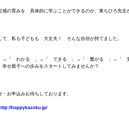
定感の育みを 具体的に学ぶことができるのが、東ちひろ先生
して、私も子どもも 大丈夫！ そんな自信が持てました。
」→「 わかる 」→「 できる 」→「 繋がる 」→「 安
 幸せ親子への歩みをスタートしてみませんか？
せ・お申込みお待ちしております。
http://happykazoku.jp/