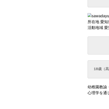
所在地 
活動地域
18
歳（高
幼稚園教諭
心理学を通