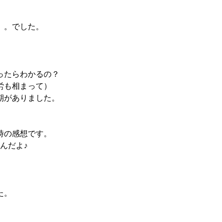
。。。でした。
ったらわかるの？
労も相まって）
期がありました。
時の感想です。
んだよ♪
た。