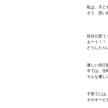
私は、子ど
そう 思い
自分が思う
もーう！！
どうしたら
激しい自己
今では、当
そんな優し
子育てには
そのキーと