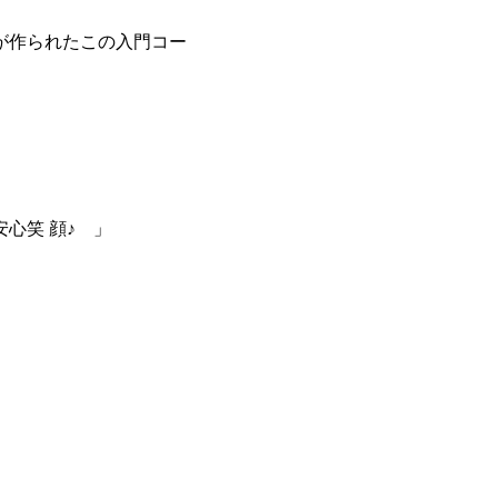
が作られたこの入門コー
心笑 顔♪ 」