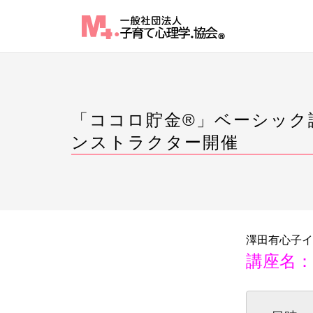
Skip
to
content
「ココロ貯金®」ベーシック
ンストラクター開催
澤田有心子イ
講座名