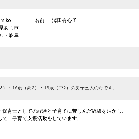
名前 澤田有心子
愛知県あま市
 愛知・岐阜
3
）・
16
歳（高
2
）・
13
歳（中
2
）の男子三人の母です。
・保育士としての経験と子育てに苦しんだ経験を活かし、
して 子育て支援活動をしています。