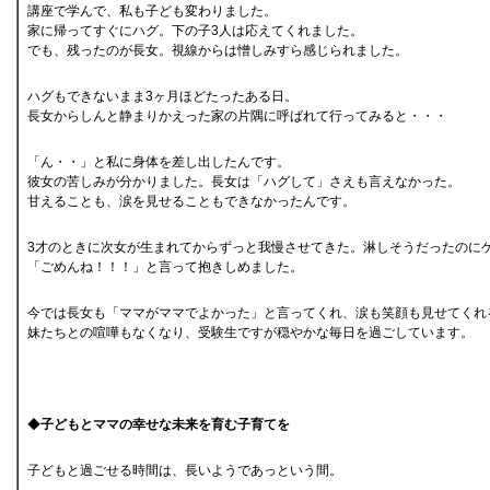
講座で学んで、私も子ども変わりました。
家に帰ってすぐにハグ。下の子3人は応えてくれました。
でも、残ったのが長女。視線からは憎しみすら感じられました。
ハグもできないまま3ヶ月ほどたったある日。
長女からしんと静まりかえった家の片隅に呼ばれて行ってみると・・・
「ん・・」と私に身体を差し出したんです。
彼女の苦しみが分かりました。長女は「ハグして」さえも言えなかった。
甘えることも、涙を見せることもできなかったんです。
3才のときに次女が生まれてからずっと我慢させてきた。淋しそうだったのに
「ごめんね！！！」と言って抱きしめました。
今では長女も「ママがママでよかった」と言ってくれ、涙も笑顔も見せてくれ
妹たちとの喧嘩もなくなり、受験生ですが穏やかな毎日を過ごしています。
◆
子どもとママの幸せな未来を育む子育てを
子どもと過ごせる時間は、長いようであっという間。