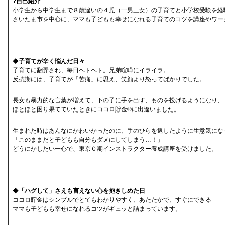
?自己紹介
小学生から中学生まで８歳違いの４児（一男三女）の子育てと小学校受験を経
さいたま市を中心に、ママも子どもも幸せになれる子育てのコツを講座やワー
◆
子育てが辛く悩んだ日々
子育てに翻弄され、毎日ヘトヘト。兄弟喧嘩にイライラ。
反抗期には、子育てが「苦痛」に思え、笑顔より怒ってばかりでした。
長女も暴力的な言葉が増えて、下の子に手を出す、ものを投げるようになり、
ほとほと困り果てていたときにココロ貯金®に出逢いました。
生まれた時はあんなにかわいかったのに、手のひらを返したように生意気にな
「このままだと子どもも自分もダメにしてしまう…！」
どうにかしたい一心で、東京０期インストラクター養成講座を受けました。
◆
「ハグして」さえも言えない心を抱きしめた日
ココロ貯金はシンプルでとてもわかりやすく、あたたかで、すぐにできる
ママも子どもも幸せになれるコツがギュッと詰まっています。