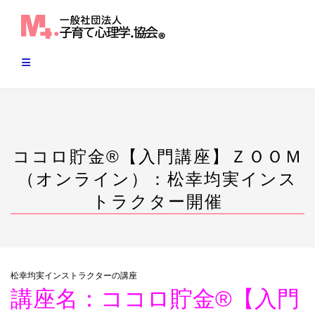
Skip
to
content
ココロ貯金®︎【入門講座】ＺＯＯＭ
（オンライン）：松幸均実インス
トラクター開催
松幸均実インストラクターの講座
講座名：ココロ貯金®︎【入門