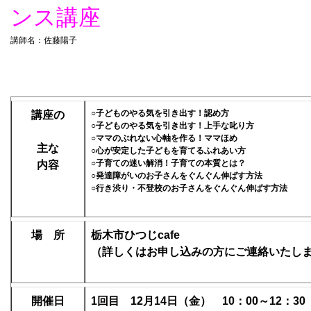
ンス講座
講師名：佐藤陽子
○子どものやる気を引き出す！認め方
講座の
○子どものやる気を引き出す！上手な叱り方
○ママのぶれない心軸を作る！ママほめ
主な
○心が安定した子どもを育てるふれあい方
○子育ての迷い解消！子育ての本質とは？
内容
○発達障がいのお子さんをぐんぐん伸ばす方法
○行き渋り・不登校のお子さんをぐんぐん伸ばす方法
場 所
栃木市ひつじcafe
（詳しくはお申し込みの方にご連絡いたし
開催日
1回目 12月14日（金） 10：00～12：30