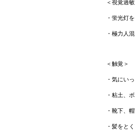
＜視覚過敏
・蛍光灯を
・極力人混
＜触覚＞
・気にいっ
・粘土、ボ
・靴下、帽
・髪をとく