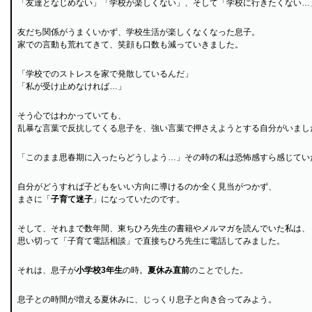
「友達となじめない」「学校が楽しくない」、そして「学校に行きたくない…
友だち関係がうまくいかず、学校生活が楽しくなくなった息子。
家での言動も荒れてきて、笑顔も口数も減っていきました。
「学校でのストレスを家で発散しているんだ」
「私が受け止めなければ…」
そう心ではわかっていても、
乱暴な言葉で反抗してくる息子を、強い言葉で押さえようとする自分がいまし
「このまま思春期に入ったらどうしよう…」その時の私は恐怖感すら感じてい
自分がどうすれば子どもをいい方向に導けるのか全く見当がつかず、
まさに「
子育て迷子
」になっていたのです。
そして、それまで数年間、東ちひろ先生の書籍やメルマガを読んでいた私は、
思い切って「子育て電話相談」で直接ちひろ先生に電話してみました。
それは、息子が
小学校3年生
の時。
夏休み直前
のことでした。
息子との時間が増える夏休みに、じっくり息子と向き合ってみよう。