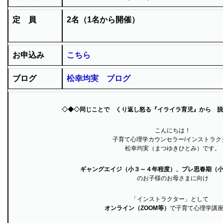
定 員
2
名（1名から開催）
お申込み
こちら
ブログ
松幸均実 ブログ
◇◆◇同じことで くり返し怒る『イライラ育児』から 脱
こんにちは！
子育て心理学カウンセラー/インストラク
松幸均実（まつゆきひとみ）です。
ギャングエイジ（小３～４年程度）、
プレ思春期（
のお子様のお母さまに向け
「インストラクター」として
オンライン（ZOOM等）
で子育て心理学講