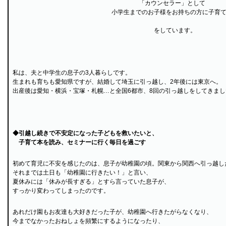
「カウンセラー」として
小学生までのお子様をお持ちの方に子育
をしています。
私は、夫と中学生の息子の3人暮らしです。
生まれも育ちも愛知県ですが、結婚して埼玉に引っ越し、2年後には東京へ。
出産後は愛知・横浜・宝塚・札幌…と全国6都市、8回の引っ越しをしてきまし
◆引越し続きで不安定になった子どもを救いたいと、
子育て本を読み、セミナーに行く毎日を過ごす
初めて育児に不安を感じたのは、息子が幼稚園の頃。関東から関西へ引っ越し
それまでは土日も「幼稚園に行きたい！」と言い、
夏休みには「休みが長すぎる」とすら言っていた息子が、
すっかり変わってしまったのです。
あれだけ園もお友達も大好きだった子が、幼稚園へ行きたがらなくなり、
今までなかったおねしょを頻繁にするようになったり、