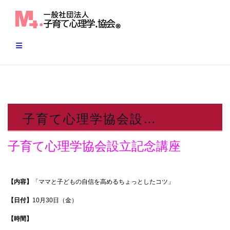
Skip
to
content
子育て心理学協会設…
子育て心理学協会設立記念講座
【内容】
「ママと子どもの自信を高めるちょっとしたコツ」
【日付】
10月30日（金）
【時間】