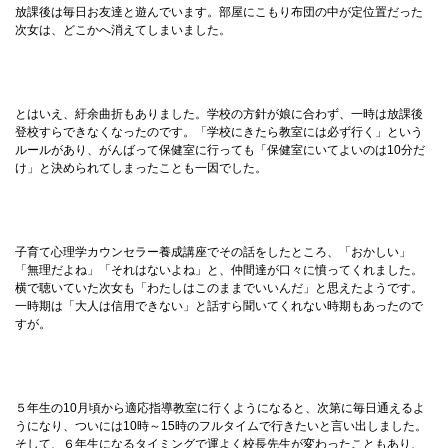
放課後は毎日お友達と遊んでいます。部屋にこもり布団の中が定位置だった
次女は、どこかへ消えてしまいました。
とはいえ、紆余曲折もありました。学校の方針が娘に合わず、一時は放課後
登校すらできなくなったのです。「学校にきたら教室には必ず行く」という
ルールがあり、がんばって保健室に行っても「保健室にいてよいのは10分だ
け」と決められてしまったことも一因でした。
子育て心理学カウンセラー養成講座でその話をしたところ、「おかしい」
「無理だよね」「それはないよね」と、仲間達が口々に憤ってくれました。
横で聴いていた次女も「わたしはこのままでいいんだ」と思えたようです。
一時期は「大人は信用できない」と話すら聞いてくれない時期もあったので
すが。
５年生の10月頃から適応指導教室に行くようになると、次第に毎日通えるよ
うになり、ついには10時～15時のフルタイムで行きたいと言い出しました。
そして、６年生になるタイミングで運よく校長先生が変わったこともあり、