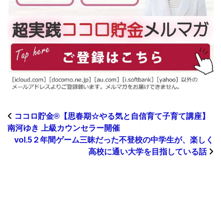
ココロ貯金®︎【思春期☆やる気と自信育て子育て講座】
南河ゆき 上級カウンセラー開催
vol.5２年間ゲーム三昧だった不登校の中学生が、楽しく
高校に通い大学を目指している話