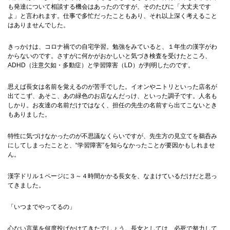
も発達について相談する機会はあったのですが、そのたびに「大丈夫です
よ」と言われます。仕事で多忙だったこともあり、それ以上深く考えること
はありませんでした。
きっかけは、コロナ禍での自宅学習。勉強をみていると、１年生の漢字がわ
からないのです。さすがに何かがおかしいと気づき検査を受けたところ、
ADHD（注意欠如・多動症）と学習障害（LD）が判明したのです。
思えば長女は名前を覚えるのが苦手でした。イオンやニトリといった店名が
出てこず、あそこ、あの緑色のお店なんだっけ、といった調子です。人名も
しかり。お友達の名前だけではなく、担任の先生の名前すら出てこないとき
もありました。
特性に気づけなかったのが不思議なくらいですが、先生方の見立てを鵜呑み
にしてしまったことと、“学習障害”を知らなかったことが要因かもしれませ
ん。
漢字ドリル１ページに３～４時間かかる長女を、なまけているだけだと思っ
てきました。
「いつまでやってるの」
心ない言葉を何度投げかけてきたでしょう。長女としては、必死で努力して