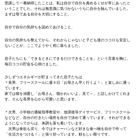
受講して一番納得したことは、私は自分で自分を責めるくせが常にあったと
いうことでした。それは無意識に気づかないうちに自分を蝕んでいました。
まずは母である自分を大切にすること。
自分で自分の気持ちを認めてあげること、
自分の気持ちを整えてから、それからじゃないと子ども達のココロも安定し
ないことが、ここでようやく府に落ちました。
息子たちにも「できるときにできるだけできることを」という言葉を胸に、
毎日ココロ貯金を心掛けました。
少しずつエネルギーが貯まってきた息子たちは
＊長男、フリースクールに週４日「お母さん早く行くよ！」と楽しみに通っ
ています。
家では猫を溺愛し「お母さん、猫かわいいよ。見て～」と話しかけてくれま
す。そんな長男を心から可愛いと思います。
＊次男、小学校の通級指導教室や、放課後等デイサービス、フリースクール
などなど、自分の行きたい場所を自分で決めて通っています。それができる
ようになってからは、体調も落ち着いています。
次男は食欲も戻り、今ではチャーハンなど好きな食べ物を自分で作って
「生活力をつける！」と張り切っています。頼もしい限りです。