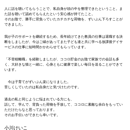
人に話を聴いてもらうことで、私自身が頭の中を整理できたということ。ま
た話を聴いて認めてもらえたという安心感が持てたこと。
そのお陰で、勝手に背負っていたカチカチな荷物を、ずいぶん下ろすことが
できました。
我が子のサポートを継続するため、長年続けてきた教員の仕事は退職する決
断をしましたが、今はご縁があってまた子ども達と共に学べる放課後デイサ
ービスの仕事に短時間かかわらせてもらっています。
「不登校離職」を経験しましたが、ココロ貯金のお陰で家族での会話も多
く、大好きな猫と一緒に、心身ともに健康で楽しい毎日を送ることができて
います。
今は子育てがずいぶん楽になりました。
苦しくしていたのは私自身だと気づけたのです。
過去の私と同じように悩まれている方にも、
話して、学んで、背負った荷物を手放して、ココロに素敵な余白をもってい
ただけたらなと思っております。
そのお手伝いができたら幸いです。
小川けいこ