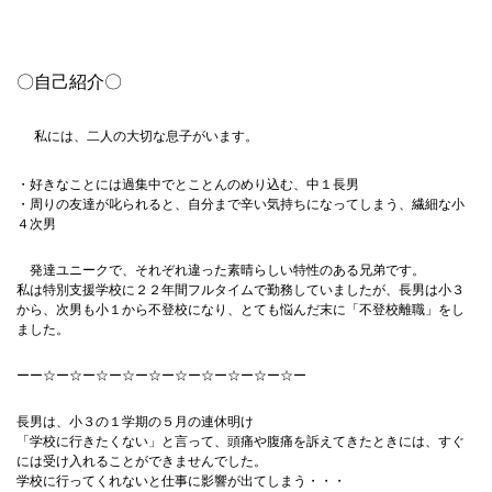
〇自己紹介〇
私には、二人の大切な息子がいます。
・好きなことには過集中でとことんのめり込む、中１長男
・周りの友達が叱られると、自分まで辛い気持ちになってしまう、繊細な小
４次男
発達ユニークで、それぞれ違った素晴らしい特性のある兄弟です。
私は特別支援学校に２２年間フルタイムで勤務していましたが、長男は小３
から、次男も小１から不登校になり、とても悩んだ末に「不登校離職」をし
ました。
ーー☆ー☆ー☆ー☆ー☆ー☆ー☆ー☆ー☆ー☆ー
長男は、小３の１学期の５月の連休明け
「学校に行きたくない」と言って、頭痛や腹痛を訴えてきたときには、すぐ
には受け入れることができませんでした。
学校に行ってくれないと仕事に影響が出てしまう・・・