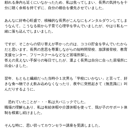
頼れる身内も近くにいなかったため、私は焦ってしまい、長男の気持ちを十
分に聴く余裕を持てずに、自分の都合を優先させていました。
あんなに好奇心旺盛で、積極的な長男がこんなにもメンタルダウンしてしま
うなんて。こうなる前から子育て心理学を学んでいましたが、やはり私も一
緒に落ち込んでしまいました。
ですが、そこからの切り替えが早かったのは、ココロ貯金を学んでいたから
だと思います。長男の意思を尊重しながらの短時間登校、放課後登校、教育
支援センター、フリースクールなどなど居場所探し。
答えの見えない手探りの毎日でしたが、運よく長男は自分に合った居場所に
出会いました。
翌年、もともと繊細だった当時小１次男も「学校にいかない」と言って、好
きな食べ物でさえ飲み込めなくなったり、夜中に突然起きて（無意識に）叫
んだりするように。
恐れていたことが・・・私は大パニックでした。
職場の理解もあり、私は有給休暇や介護休暇を使って、我が子のサポート体
制を模索し続けました。
そんな時に、思い切ってカウンセラー講座を受講しました。