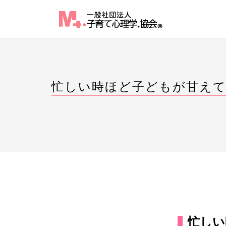
Skip
to
content
忙しい時ほど子どもが甘え
忙しい