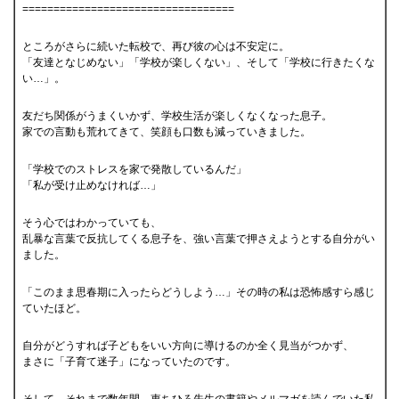
==================================
ところがさらに続いた転校で、再び彼の心は不安定に。
「友達となじめない」「学校が楽しくない」、そして「学校に行きたくな
い…」。
友だち関係がうまくいかず、学校生活が楽しくなくなった息子。
家での言動も荒れてきて、笑顔も口数も減っていきました。
「学校でのストレスを家で発散しているんだ」
「私が受け止めなければ…」
そう心ではわかっていても、
乱暴な言葉で反抗してくる息子を、強い言葉で押さえようとする自分がい
ました。
「このまま思春期に入ったらどうしよう…」その時の私は恐怖感すら感じ
ていたほど。
自分がどうすれば子どもをいい方向に導けるのか全く見当がつかず、
まさに「子育て迷子」になっていたのです。