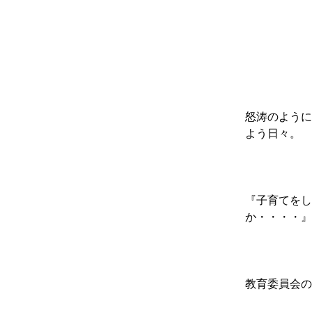
怒涛のように
よう日々。
『子育てをし
か・・・・』
教育委員会の