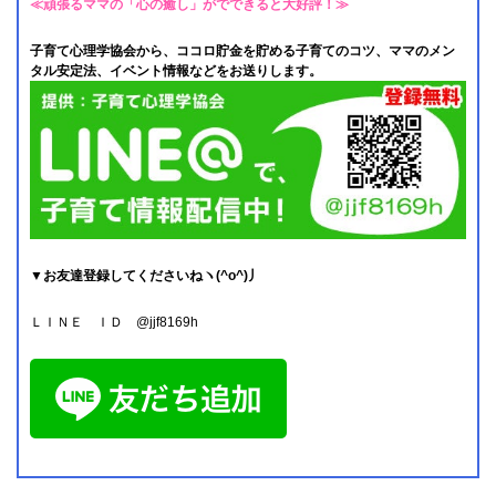
≪頑張るママの「心の癒し」がでできると大好評！≫
子育て心理学協会から、ココロ貯金を貯める子育てのコツ、ママのメン
タル安定法、イベント情報などをお送りします。
▼お友達登録してくださいねヽ(^o^)丿
ＬＩＮＥ ＩＤ @jjf8169h