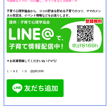
≪頑張るママの「心の癒し」がでできると大好評！≫
子育て心理学協会から、ココロ貯金を貯める子育てのコツ、ママのメン
タル安定法、イベント情報などをお送りします。
▼お友達登録してくださいねヽ(^o^)丿
ＬＩＮＥ ＩＤ @jjf8169h