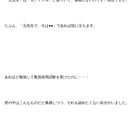
「元先生」は「元アイドル」と似ていて、価値がないのです。残念ですが。
たぶん、「元先生で、今は●●」であれば役に立ちます。
あれほど勉強して教員採用試験を受けたのに・・・
世の中はこんなものだと痛感しつつ、それを認めたくない自分がいました。