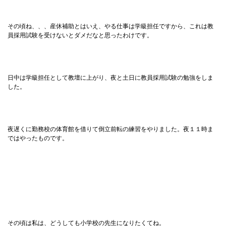
その頃ね、、、産休補助とはいえ、やる仕事は学級担任ですから、これは教
員採用試験を受けないとダメだなと思ったわけです。
日中は学級担任として教壇に上がり、夜と土日に教員採用試験の勉強をしま
した。
夜遅くに勤務校の体育館を借りて倒立前転の練習をやりました。夜１１時ま
ではやったものです。
その頃は私は、どうしても小学校の先生になりたくてね。