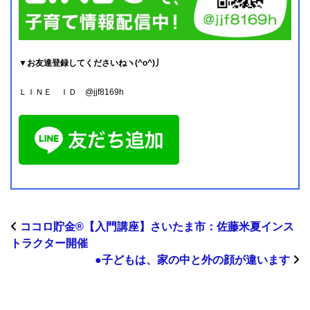
▼お友達登録してくださいねヽ(^o^)丿
ＬＩＮＥ ＩＤ @jjf8169h
ココロ貯金®︎【入門講座】さいたま市：佐藤米夏インス
トラクター開催
●子どもは、家の中と外の顔が違います