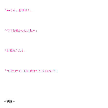
「●●くん、お帰り！」
「今日も暑かったよね～」
「お疲れさん！」
「今日だけで、日に焼けたんじゃない？」
＜承認＞