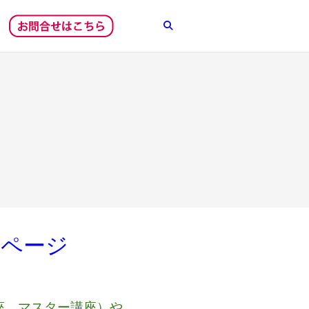
済ページ
座、マスター講座）や