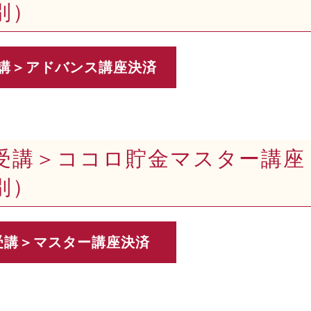
税別）
受講＞ココロ貯金マスター講座 1
税別）