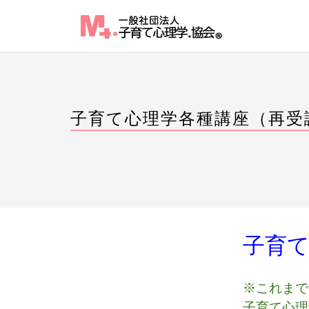
Skip
to
content
子育て心理学各種講座（再受
子育
※これまで
子育て心理