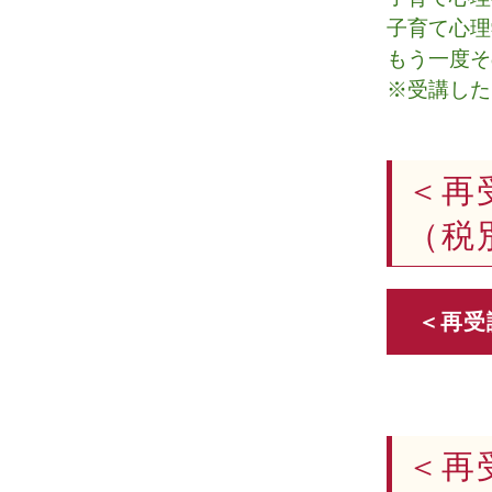
子育て心理
もう一度そ
※受講した
＜再
（
＜再