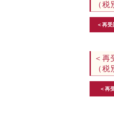
（
＜再
（