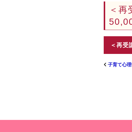
＜再
50
子育て心理