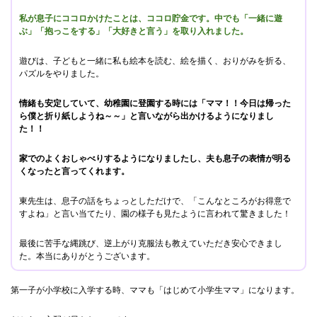
私が息子にココロかけたことは、ココロ貯金です。中でも「一緒に遊
ぶ」「抱っこをする」「大好きと言う」を取り入れました。
遊びは、子どもと一緒に私も絵本を読む、絵を描く、おりがみを折る、
パズルをやりました。
情緒も安定していて、幼稚園に登園する時には「ママ！！今日は帰った
ら僕と折り紙しようね～～」と言いながら出かけるようになりまし
た！！
家でのよくおしゃべりするようになりましたし、夫も息子の表情が明る
くなったと言ってくれます。
東先生は、息子の話をちょっとしただけで、「こんなところがお得意で
すよね」と言い当てたり、園の様子も見たように言われて驚きました！
最後に苦手な縄跳び、逆上がり克服法も教えていただき安心できまし
た。本当にありがとうございます。
第一子が小学校に入学する時、ママも「はじめて小学生ママ」になります。