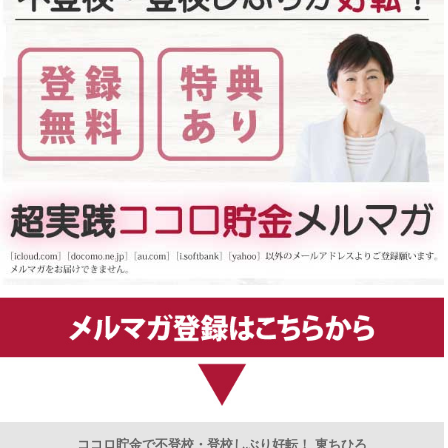
ココロ貯金で不登校・登校しぶり好転！ 東ちひろ