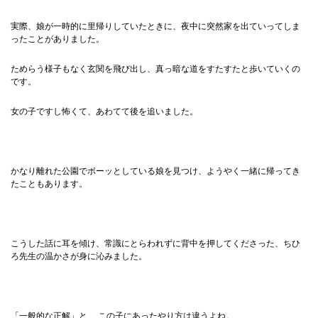
実際、娘が一時的に里帰りしていたときに、夜中に突然家を出ていってしま
ったことがありました。
ためらう様子もなく玄関を飛び出し、真っ暗な道をすたすたと歩いていくの
です。
女の子ですし怖くて、あわてて後を追いました。
かなり離れた公園でボーッとしている娘を見つけ、ようやく一緒に帰ってき
たこともあります。
こうした話に耳を傾け、常識にとらわれずに背中を押してくださった、ちひ
ろ先生の温かさが身に沁みました。
「一般的な正解」と、 この子にあったやり方は違うよね。