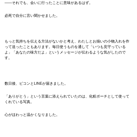
——それでも、会いに行ったことに意味があるはず。
必死で自分に言い聞かせました。
もっと気持ちを伝える方法がないかと考え、わたしとお揃いの小物入れを作
って送ったこともあります。毎日使うものを通して「いつも見守っている
よ」「あなたの味方だよ」というメッセージが伝わるような気がしたので
す。
数日後、ピコンとLINEが届きました。
「ありがとう」という言葉に添えられていたのは、化粧ポーチとして使って
くれている写真。
心がほわっと温かくなりました。