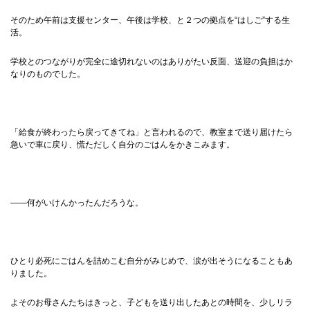
そのため午前は支援センター、午後は学校、と２つの拠点を“はしご”する生
活。
学校とのつながりが完全に途切れないのはありがたい反面、送迎の負担はか
なりのものでした。
「給食が終わったら戻ってきてね」と言われるので、教室まで送り届けたら
急いで車に戻り、慌ただしく自分のごはんをかきこみます。
——何がいけんかったんだろうな。
ひとり必死にごはんを詰めこむ自分がみじめで、涙が出そうになることもあ
りました。
よそのお母さんたちはきっと、子どもを送り出したあとの時間を、少しリラ