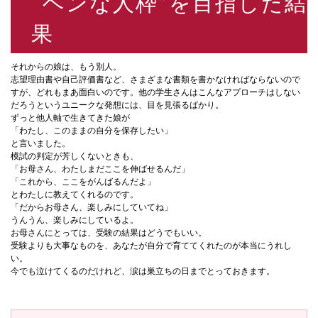
“ヘンな人枠”を目指した結
果
それからの娘は、もう別人。
志望理由書や自己評価書など、さまざまな書類を書かなければならないので
すが、どれもまあ面白いのです。他の学生さんはこんなアプローチはしない
だろうというユニークな発想には、目を見張るばかり。
ずっと他人軸で生きてきた娘が
「わたし、このままの自分を保存したい」
と言いました。
模試の判定が芳しくないときも、
「お母さん、わたしまだここを伸ばせるんだ」
「これから、ここをがんばるんだよ」
とわたしに教えてくれるのです。
「だからお母さん、楽しみにしていてね」
うんうん、楽しみにしているよ。
お母さんにとっては、受験の結果はどうでもいい。
受験よりも大事なものを、あなたが自分で育ててくれたのが本当にうれし
い。
今でも泣けてくるのだけれど、涙は巣立ちの日までとっておきます。