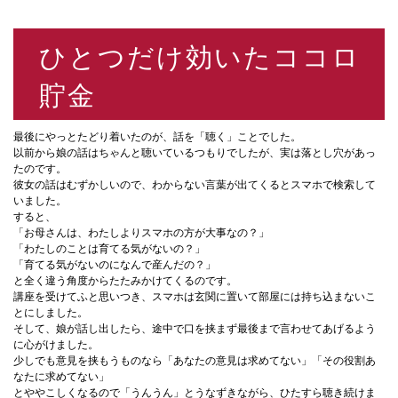
ひとつだけ効いたココロ
貯金
最後にやっとたどり着いたのが、話を「聴く」ことでした。
以前から娘の話はちゃんと聴いているつもりでしたが、実は落とし穴があっ
たのです。
彼女の話はむずかしいので、わからない言葉が出てくるとスマホで検索して
いました。
すると、
「お母さんは、わたしよりスマホの方が大事なの？」
「わたしのことは育てる気がないの？」
「育てる気がないのになんで産んだの？」
と全く違う角度からたたみかけてくるのです。
講座を受けてふと思いつき、スマホは玄関に置いて部屋には持ち込まないこ
とにしました。
そして、娘が話し出したら、途中で口を挟まず最後まで言わせてあげるよう
に心がけました。
少しでも意見を挟もうものなら「あなたの意見は求めてない」「その役割あ
なたに求めてない」
とややこしくなるので「うんうん」とうなずきながら、ひたすら聴き続けま