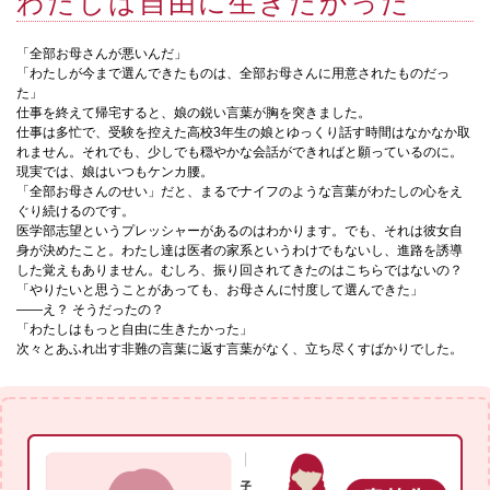
わたしは自由に生きたかった
「全部お母さんが悪いんだ」
「わたしが今まで選んできたものは、全部お母さんに用意されたものだっ
た」
仕事を終えて帰宅すると、娘の鋭い言葉が胸を突きました。
仕事は多忙で、受験を控えた高校3年生の娘とゆっくり話す時間はなかなか取
れません。それでも、少しでも穏やかな会話ができればと願っているのに。
現実では、娘はいつもケンカ腰。
「全部お母さんのせい」だと、まるでナイフのような言葉がわたしの心をえ
ぐり続けるのです。
医学部志望というプレッシャーがあるのはわかります。でも、それは彼女自
身が決めたこと。わたし達は医者の家系というわけでもないし、進路を誘導
した覚えもありません。むしろ、振り回されてきたのはこちらではないの？
「やりたいと思うことがあっても、お母さんに忖度して選んできた」
——え？ そうだったの？
「わたしはもっと自由に生きたかった」
次々とあふれ出す非難の言葉に返す言葉がなく、立ち尽くすばかりでした。