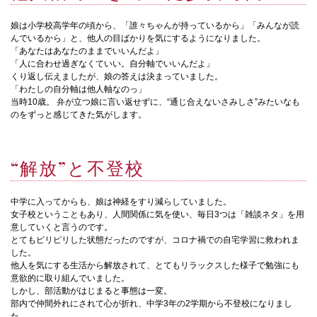
娘は小学校高学年の頃から、「誰々ちゃんが持っているから」「みんなが読
んでいるから」と、他人の目ばかりを気にするようになりました。
「あなたはあなたのままでいいんだよ」
「人に合わせ過ぎなくていい。自分軸でいいんだよ」
くり返し伝えましたが、娘の答えは決まっていました。
「わたしの自分軸は他人軸なのっ」
当時10歳。 弁が立つ娘に言い返せずに、“通じ合えないさみしさ”みたいなも
のをずっと感じてきた気がします。
“解放”と不登校
中学に入ってからも、娘は神経をすり減らしていました。
女子校ということもあり、人間関係に気を使い、毎日3つは「雑談ネタ」を用
意していくと言うのです。
とてもピリピリした状態だったのですが、コロナ禍での自宅学習に救われま
した。
他人を気にする生活から解放されて、とてもリラックスした様子で勉強にも
意欲的に取り組んでいました。
しかし、部活動がはじまると事態は一変。
部内で仲間外れにされて心が折れ、中学3年の2学期から不登校になりまし
た。