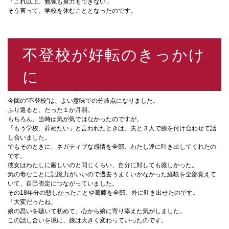
「これ以上、勉強も努力もできない」
そう言って、学校を休むこととなったのです。
不登校が好転のきっかけ
に
今回の“不登校”は、よい意味での分岐点になりました。
ふり返ると、たった１か月弱。
もちろん、当時は気が気ではなかったのですが。
「もう学校、辞めたい」と言われたときは、夫と３人で膝を付け合わせて話
し合いました。
でもそのときに、ネガティブな感情を全部、わたし達に吐き出してくれたの
です。
彼女はわたしに厳しいのと同じくらい、自分に対しても厳しかった。
気の毒なことに記憶力がいいので過去うまくいかなかった経験を全部覚えて
いて、自己否定につながっていました。
その18年分の悲しかったことや葛藤を全部、外に吐き出せたのです。
「大変だったね」
娘の思いを聴いて初めて、心から娘に寄り添えた気がしました。
この話し合いを境に、娘は大きく変わっていったのです。