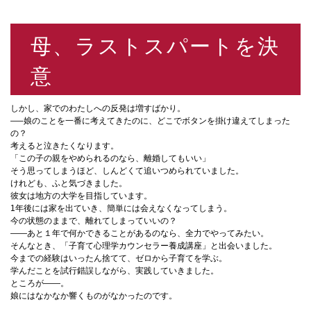
母、ラストスパートを決
意
しかし、家でのわたしへの反発は増すばかり。
—–娘のことを一番に考えてきたのに、どこでボタンを掛け違えてしまった
の？
考えると泣きたくなります。
「この子の親をやめられるのなら、離婚してもいい」
そう思ってしまうほど、しんどくて追いつめられていました。
けれども、ふと気づきました。
彼女は地方の大学を目指しています。
1年後には家を出ていき、簡単には会えなくなってしまう。
今の状態のままで、離れてしまっていいの？
——あと１年で何かできることがあるのなら、全力でやってみたい。
そんなとき、「子育て心理学カウンセラー養成講座」と出会いました。
今までの経験はいったん捨てて、ゼロから子育てを学ぶ。
学んだことを試行錯誤しながら、実践していきました。
ところが——。
娘にはなかなか響くものがなかったのです。