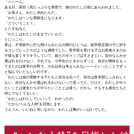
「へへーん」
ある日、茶目っ気たっぷりな表情で、娘がわたしの前にあらわれました。
「お母さん、わたし決めたんだ」
「わたしはヘンな受験生になります」
「どういうこと？」
とたずねると、
「わたしはわたしのままでいいんだ」
とにっこり。
実は、不登校中に打ち明けられた心の闇のひとつは、医学部志望の子に対す
るコンプレックスのような感情でした。医学部を受ける子はお医者さまのお
子様も多くキラキラしていて、娘とのギャップはすさまじい。自分なんかが
選ばれるわけない。それでも、小学生のときからずっと、自分が興味をもっ
てきたのは医学の分野で、それ以外は考えられない——といったことでずっ
と悩んでいたらしいのです。
「わたしは他の受験する子たちと自分を比べて、自分は医学部にふさわしく
ない、自分なんかが選ばれるわけないって思ってた。だけど、わたしがやり
たいことは彼女たちがやりたいこととは違う。だから、そもそも彼女たちと
同じでなくてもいい」
「わたしはわたしでいいって、わかったの」
「だから“へんな人枠”を目指します」
うんうん、いいねと笑いながら、わたしは胸がいっぱいでした。