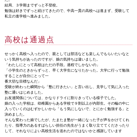
結局、３学期までずっと不登校。
勉強は好きでずっと続けてきたので、中高一貫の高校へは進まず、受験して
私立の進学校へ進みました。
高校は通過点
せっかく高校へ入ったので、親としては部活なども楽しんでもらいたいなと
いう気持ちがあったのですが、娘の気持ちは違いました。
「わたしにとって高校はただの手段。過程でしかないの」
「小学生のときからずっと、早く大学生になりたかった。大学に行って勉強
することが自分にとって一
番大切な目標なんだ」
受験が終わった瞬間から「塾に行きたい」と言い出し、見学して気に入った
塾に通いはじめました。
お友達関係については、かなりドライに割りきっている様子でした。
娘の入った学校は、幼稚園からある学校で９割以上が内部生。その輪の中に
入っていくのはむずかしいから「もう気にしないで、とにかく勉強する」と
決めました。
そんな変わった娘でしたが、たまたま塾が一緒になった子が声をかけてくれ
たり、指導力のあるすばらしい担任の先生がうまく取り立ててくださったり
して、それなりによい高校生活を送れたのではないかと感謝しています