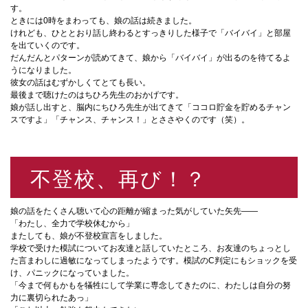
す。
ときには0時をまわっても、娘の話は続きました。
けれども、ひととおり話し終わるとすっきりした様子で「バイバイ」と部屋
を出ていくのです。
だんだんとパターンが読めてきて、娘から「バイバイ」が出るのを待てるよ
うになりました。
彼女の話はむずかしくてとても長い。
最後まで聴けたのはちひろ先生のおかげです。
娘が話し出すと、脳内にちひろ先生が出てきて「ココロ貯金を貯めるチャン
スですよ」「チャンス、チャンス！」とささやくのです（笑）。
不登校、再び！？
娘の話をたくさん聴いて心の距離が縮まった気がしていた矢先——
「わたし、全力で学校休むから」
またしても、娘が不登校宣言をしました。
学校で受けた模試についてお友達と話していたところ、お友達のちょっとし
た言まわしに過敏になってしまったようです。模試のC判定にもショックを受
け、パニックになっていました。
「今まで何もかもを犠牲にして学業に専念してきたのに、わたしは自分の努
力に裏切られたあっ」