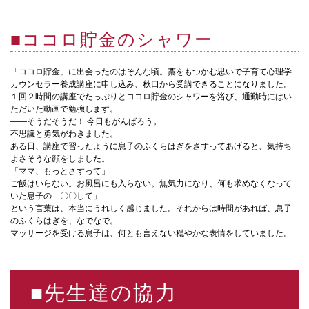
■ココロ貯金のシャワー
「ココロ貯金」に出会ったのはそんな頃。藁をもつかむ思いで子育て心理学
カウンセラー養成講座に申し込み、秋口から受講できることになりました。
１回２時間の講座でたっぷりとココロ貯金のシャワーを浴び、通勤時にはい
ただいた動画で勉強します。
——そうだそうだ！ 今日もがんばろう。
不思議と勇気がわきました。
ある日、講座で習ったように息子のふくらはぎをさすってあげると、気持ち
よさそうな顔をしました。
「ママ、もっとさすって」
ご飯はいらない。お風呂にも入らない。無気力になり、何も求めなくなって
いた息子の「〇〇して」
という言葉は、本当にうれしく感じました。それからは時間があれば、息子
のふくらはぎを、なでなで。
マッサージを受ける息子は、何とも言えない穏やかな表情をしていました。
■先生達の協力