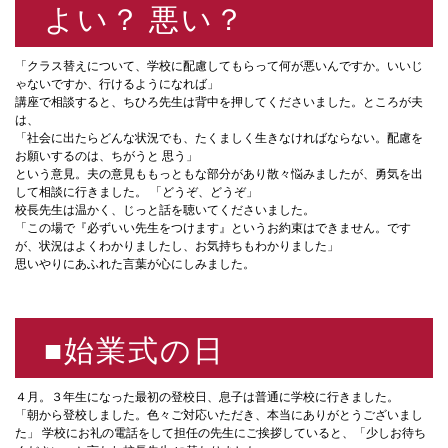
よい？ 悪い？
「クラス替えについて、学校に配慮してもらって何が悪いんですか。いいじ
ゃないですか、行けるようになれば」
講座で相談すると、ちひろ先生は背中を押してくださいました。ところが夫
は、
「社会に出たらどんな状況でも、たくましく生きなければならない。配慮を
お願いするのは、ちがうと 思う」
という意見。夫の意見ももっともな部分があり散々悩みましたが、勇気を出
して相談に行きました。 「どうぞ、どうぞ」
校⾧先生は温かく、じっと話を聴いてくださいました。
「この場で『必ずいい先生をつけます』というお約束はできません。です
が、状況はよくわかりましたし、お気持ちもわかりました」
思いやりにあふれた言葉が心にしみました。
■始業式の日
４月。３年生になった最初の登校日、息子は普通に学校に行きました。
「朝から登校しました。色々ご対応いただき、本当にありがとうございまし
た」 学校にお礼の電話をして担任の先生にご挨拶していると、「少しお待ち