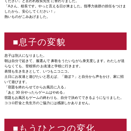
ください」と言われ校⾧先生 に替わりました。
「Aさん、校⾧です。やっと言える日が来ました。指導力抜群の担任をつけま
したから、安心してください！」
熱いものがこみあげました。
■息子の変貌
息子は別人になりました。
朝は自分で起きて、服選んで 鼻歌をうたいながら身支度します。わたしが送
らなくても、登校班の お友達と学校に行きます。
表情も生き生きとして、いつもニコニコ。
土日にお友達と遊びたいと思えば、「遊ぼ？」と自分から声をかけ、家に招
いて遊びます。
「宿題を終わらせてからお風呂に入る」
「あと 30 分やったらゲームはやめる」
宿題もお風呂もゲームの終わりも、自分で決めてできるようになりました。
ココロ貯金と先生方のご協力には感謝しかありません。
■もうひとつの変化