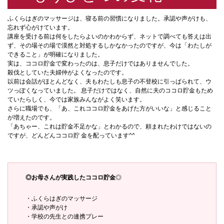
ふくらはぎのマッサージは、寝る前の習慣になりました。承認や声がけも、
忘れず心がけています。
講座を受ける前は何をしたらよいのかわからず、ネットで調べても答えは出
ず、その場その場で漠然と対処するしかなかったのですが、今は「わたしが
できること」が明確になりました。
実は、ココロ貯金で変わったのは、息子だけではありませんでした。
殺伐としていた夫婦仲がよくなったのです。
以前は会話がほとんどなく、夫もわたしも息子の不登校に引っぱられて、ウ
ツっぽくなっていました。 息子だけではなく、自然に夫のココロ貯金もため
ていたらしく、今では家族みんながよく笑います。
さらに職場でも、「あ、これココロ貯金をあげた方がいいな」と感じること
が増えたのです。
「あちゃー、これは貯金不足かな」とわかるので、頼まれたわけではないの
ですが、どんどんココロ貯 金を配っています^^
◎お母さんが実践したココロ貯金
◎
・ふくらはぎのマッサージ
・承認や声がけ
・学校の先生との連携プレー