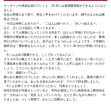
マッサージや承認を続けていくと、10 月には放課後登校ができるようになり
ました。
先生が昇降口まで来て、明るく声をかけてくださいます。調子がよければ教
室まで行き、
「今日は何時におきたの？」「ごはんは食べた？」「次いつ会える？」
など、少しだけ会話して帰ってきます。
また、とても親身になってくださる先生で、ほとんど学校に行けなかった１
学期分の通知表をいただけたのです。多くは斜線が入っていましたが、数箇
所だけ印がついていました。息子はとてもうれしかったようです。２学期の
最終日は「通知表をもらうんだ」と言って、ラスト 30 分だけ学校に行きまし
た。
「Aくんは次の順番だから、ここで立ってるんだよ」
クラスの子が教えてくれます。一人ずつ廊下に出て、先生から一言いただい
て通知表を受け取るスタイルのようで、恐らく上手にほめてくださったので
しょう。ニコニコしながら戻ってきました。
「ママ、成績ついてたよ」
限られた教科だけでしたが、誇らしげに報告してくれました。教室の後ろで
見ていたわたしは、あふれる涙を止められず、マスクで顔を隠しました。
「Aくんが来てクラス全員そろったから、写真をとりましょう」
担任の先生が写真をとっていると、学内を巡回していた校⾧先生と教頭先生
が「それはいいな、先生 もとっていいかな」などと言いながら加わり、「や
りましたね」という表情で、わたしに目配せしまし た。