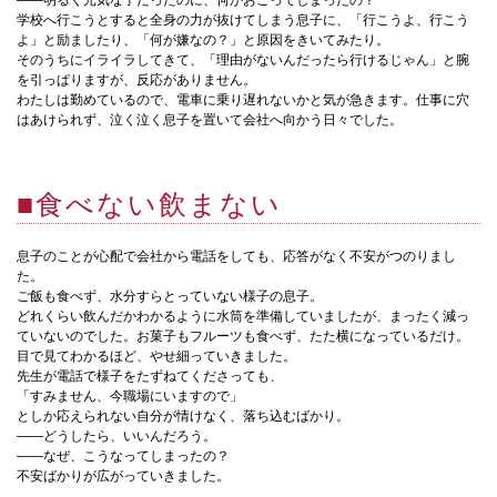
——明るく元気な子だったのに、何がおこってしまったの？
学校へ行こうとすると全身の力が抜けてしまう息子に、「行こうよ、行こう
よ」と励ましたり、「何が嫌なの？」と原因をきいてみたり。
そのうちにイライラしてきて、「理由がないんだったら行けるじゃん」と腕
を引っぱりますが、反応がありません。
わたしは勤めているので、電車に乗り遅れないかと気が急きます。仕事に穴
はあけられず、泣く泣く息子を置いて会社へ向かう日々でした。
■食べない飲まない
息子のことが心配で会社から電話をしても、応答がなく不安がつのりまし
た。
ご飯も食べず、水分すらとっていない様子の息子。
どれくらい飲んだかわかるように水筒を準備していましたが、まったく減っ
ていないのでした。お菓子もフルーツも食べず、たた横になっているだけ。
目で見てわかるほど、やせ細っていきました。
先生が電話で様子をたずねてくださっても、
「すみません、今職場にいますので」
としか応えられない自分が情けなく、落ち込むばかり。
——どうしたら、いいんだろう。
——なぜ、こうなってしまったの？
不安ばかりが広がっていきました。