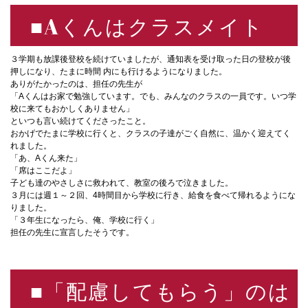
■Aくんはクラスメイト
３学期も放課後登校を続けていましたが、通知表を受け取った日の登校が後
押しになり、たまに時間 内にも行けるようになりました。
ありがたかったのは、担任の先生が
「Aくんはお家で勉強しています。でも、みんなのクラスの一員です。いつ学
校に来てもおかしくありません」
といつも言い続けてくださったこと。
おかげでたまに学校に行くと、クラスの子達がごく自然に、温かく迎えてく
れました。
「あ、Aくん来た」
「席はここだよ」
子ども達のやさしさに救われて、教室の後ろで泣きました。
３月には週１～２回、4時間目から学校に行き、給食を食べて帰れるようにな
りました。
「３年生になったら、俺、学校に行く」
担任の先生に宣言したそうです。
■「配慮してもらう」のは