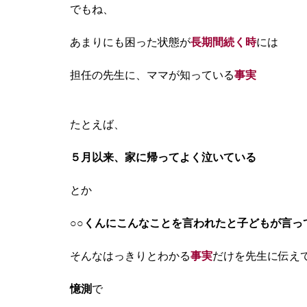
でもね、
あまりにも困った状態が
長期間続く時
には
担任の先生に、
ママが知っている
事実
たとえば、
５月以来、家に帰ってよく泣いている
とか
○○くんにこんなことを言われたと子どもが言っ
そんなはっきりとわかる
事実
だけを先生に伝え
憶測
で